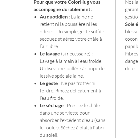
Pour que votre ColorHug vous
Nos la
En cad
accompagne durablement :
herméti
garant
Color
Au quotidien
: La laine ne
gestio
la saiso
retient ni la poussière ni les
Soie é
odeurs. Un simple geste suffit :
blesse
secouez et aérez votre châle à
cocon
l’air libre.
papill
Le lavage
(si nécessaire) :
Fibres
Lavage à la main à l’eau froide.
dange
Utilisez une cuillère à soupe de
doux e
lessive spéciale laine.
Le geste
: Ne pas frotter ni
tordre. Rincez délicatement à
l’eau froide.
Le séchage
: Pressez le châle
dans une serviette pour
absorber l'excédent d'eau (sans
le rouler). Séchez à plat, à l'abri
du soleil.