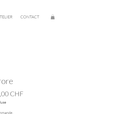
ATELIER
CONTACT
rore
Prix
,00 CHF
luse
mmande.