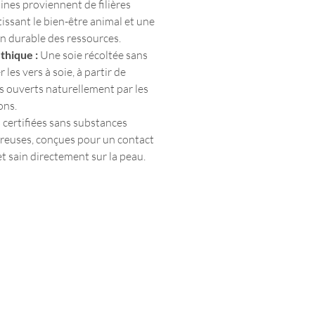
ines proviennent de filières
eau :
Une pochette de protection
que vous est offerte pour mettre votre
issant le bien-être animal et une
Hug
à l'abri et préserver la laine durant
n durable des ressources.
n estivale.
thique :
Une soie récoltée sans
r les vers à soie, à partir de
s ouverts naturellement par les
ons.
 certifiées sans substances
reuses, conçues pour un contact
t sain directement sur la peau.