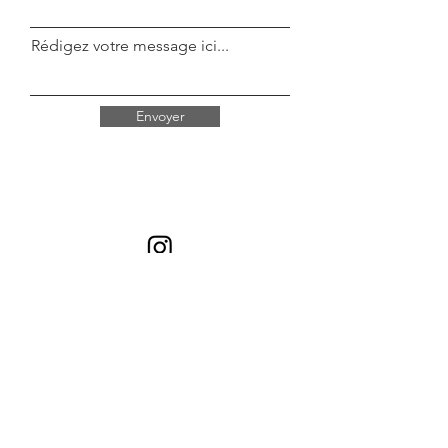
Rédigez votre message ici...
Envoyer
© 2026 par Isabel Bustros pour ColorHug.
Tous droits réservés
CGV |
Livraison & Retours |
Confidentialité